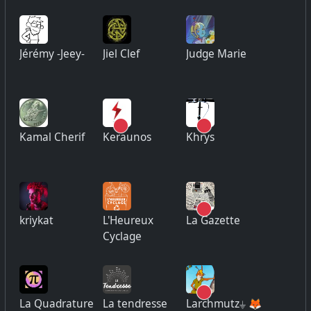
Jérémy -Jeey-
Jiel Clef
Judge Marie
Kamal Cherif
Keraunos
Khrys
kriykat
L'Heureux
La Gazette
Cyclage
La Quadrature
La tendresse
Larchmutz⏚ 🦊