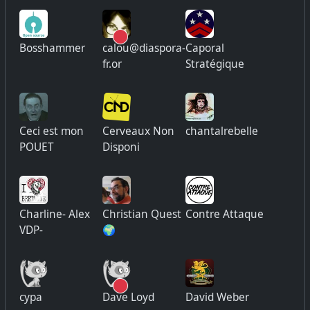
Bosshammer
calou@diaspora-
Caporal
fr.or
Stratégique
Ceci est mon
Cerveaux Non
chantalrebelle
POUET
Disponi
Charline- Alex
Christian Quest
Contre Attaque
VDP-
🌍
cypa
Dave Loyd
David Weber