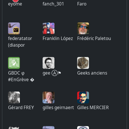
eyome
fanch_301
Faro
federatator
Franklin López
Frédéric Paletou
(diaspor
GBDC φ
gee Ⓐ⚑
Geeks anciens
#EnGrève �
Gérard FREY
gilles geirnaert
Gilles MERCIER