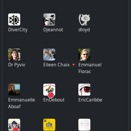
DiverCity
Djeannot
dloyd
Dr Pyviv
Eileen Chaix 🔻
Emmanuel
Florac
Emmanuelle
EnDebout
EricCaribbe
Aboaf