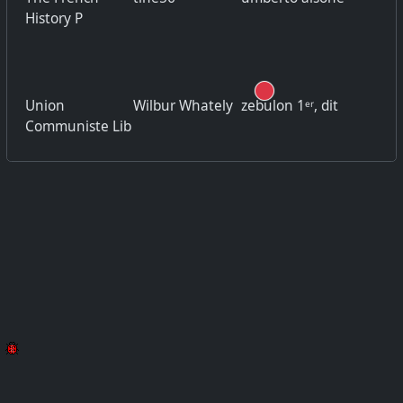
History P
Union
Wilbur Whately
zebulon 1ᵉʳ, dit
Communiste Lib