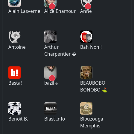
Alain Lasverne
Alice Enamour
Anne
Antoine
Arthur
Bah Non !
Charpentier �
Basta!
bazil ⏚
BEAUBOBO
BONOBO ⛳
Benoît B.
Blast Info
Blouzouga
Memphis