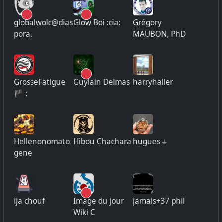
globalwolc@dias
Glow Boi :cia:
Grégory
pora.
MAUBON, PhD
GrosseFatigue
Guylain Delmas
harryhaller
🏴 :
Hellenonomato
Hibou Chachara
hugues ⏚
gene
ija chouf
Image du jour
jamais+37 phil
Wiki C