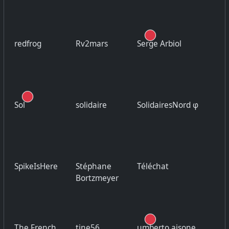
redfrog
Rv2mars
Serge Arbiol
Sol
solidaire
SolidairesNord φ
SpikeIsHere
Stéphane
Téléchat
Bortzmeyer
The French
tine56
umberto aisone