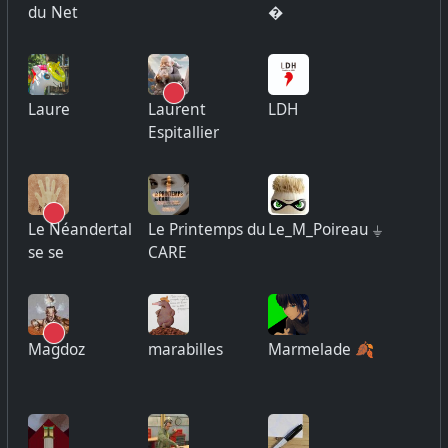
du Net
�
Laure
Laurent
LDH
Espitallier
Le Néandertal
Le Printemps du
Le_M_Poireau ⏚
se se
CARE
Magdoz
marabilles
Marmelade 🍂