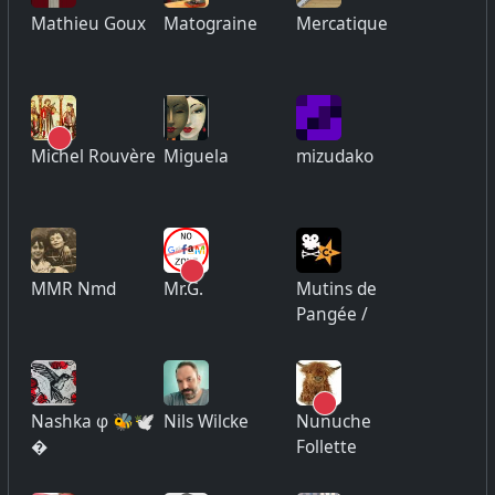
Mathieu Goux
Matograine
Mercatique
Michel Rouvère
Miguela
mizudako
MMR Nmd
Mr.G.
Mutins de
Pangée /
Nashka φ 🐝🕊
Nils Wilcke
Nunuche
�
Follette