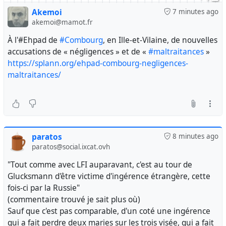
Akemoi
7 minutes ago
akemoi@mamot.fr
À l'#Ehpad de
#Combourg
, en Ille-et-Vilaine, de nouvelles
accusations de « négligences » et de «
#maltraitances
»
https://splann.org/ehpad-combourg-negligences-
maltraitances/
paratos
8 minutes ago
paratos@social.ixcat.ovh
"Tout comme avec LFI auparavant, c'est au tour de
Glucksmann d'être victime d'ingérence étrangère, cette
fois-ci par la Russie"
(commentaire trouvé je sait plus où)
Sauf que c'est pas comparable, d'un coté une ingérence
qui a fait perdre deux maries sur les trois visée, qui a fait