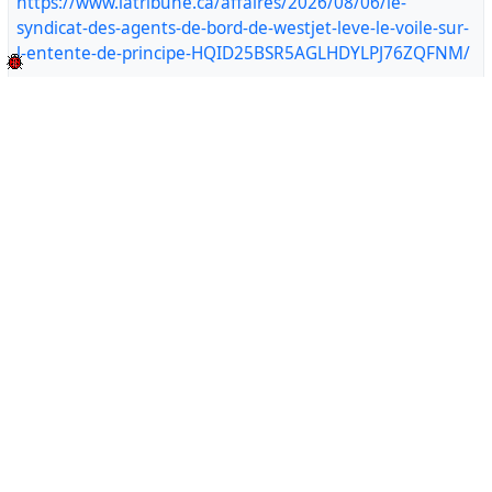
https://www.latribune.ca/affaires/2026/08/06/le-
syndicat-des-agents-de-bord-de-westjet-leve-le-voile-sur-
l-entente-de-principe-HQID25BSR5AGLHDYLPJ76ZQFNM/
#syndicat
#grève
#GaucheQC
#ActuQC
#Quebec
Greve
Le Fil Rouge
5 hours ago
lefilrouge@kolektiva.social
Élections provinciales | Les libéraux recrutent le PDG de
la Mission Old Brewery
Une figure bien connue de la lutte contre l’itinérance à
Montréal se joint au Parti libéral du Québec (PLQ) : le
président et chef de la direction de la Mission Old
Brewery, James Hughes, sera candidat dans Vaudreuil, a