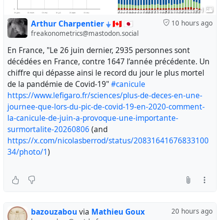
+ 1
Arthur Charpentier ⏚ 🇨🇦 🇯🇵
10 hours ago
freakonometrics@mastodon.social
En France, "Le 26 juin dernier, 2935 personnes sont
décédées en France, contre 1647 l’année précédente. Un
chiffre qui dépasse ainsi le record du jour le plus mortel
de la pandémie de Covid-19"
#canicule
https://www.lefigaro.fr/sciences/plus-de-deces-en-une-
journee-que-lors-du-pic-de-covid-19-en-2020-comment-
la-canicule-de-juin-a-provoque-une-importante-
surmortalite-20260806
(and
https://x.com/nicolasberrod/status/20831641676833100
34/photo/1
)
bazouzabou
via
Mathieu Goux
20 hours ago