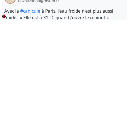
bazouzabou@mstdn.fr
Avec la
#canicule
à Paris, l’eau froide n’est plus aussi
froide : « Elle est à 31 °C quand j’ouvre le robinet »
à partir de 25 °C, des bactéries comme des légionelles
peuvent commencer à proliférer.
https://www.leparisien.fr/paris-75/avec-la-canicule-a-
paris-leau-froide-nest-plus-aussi-froide-elle-est-a-31-c-
quand-jouvre-le-robinet-06-08-2026-
SIQAI527KJDAZLIZFOPETPSLDA.php
je doute qu'il n'y ai que Paris de concerné @le_Parisien
bazouzabou
via
GBDC φ #EnGrève ⏚
21 hours ago
bazouzabou@mstdn.fr
à dérouler
#canicule
#sécheresse
Canicules, sécheresse, incendies... "C'est ce que nous