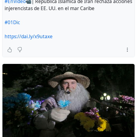
#EnVideo
📹| República Islámica de Irán rechaza acciones
injerencistas de EE. UU. en el mar Caribe
#01Dic
https://dai.ly/x9utaxe