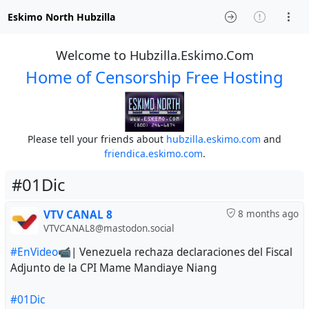
Eskimo North Hubzilla
Welcome to Hubzilla.Eskimo.Com
Home of Censorship Free Hosting
Please tell your friends about
hubzilla.eskimo.com
and
friendica.eskimo.com
.
#01Dic
VTV CANAL 8
8 months ago
VTVCANAL8@mastodon.social
#EnVideo
📹| Venezuela rechaza declaraciones del Fiscal
Adjunto de la CPI Mame Mandiaye Niang
#01Dic